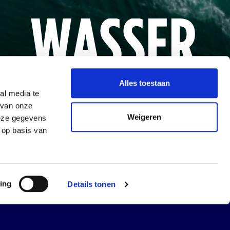
WASSER
WISSEN
Alles toestaan
al media te
 van onze
Weigeren
deze gegevens
 op basis van
en Sie mehr
en Sie mehr
ing
Details tonen