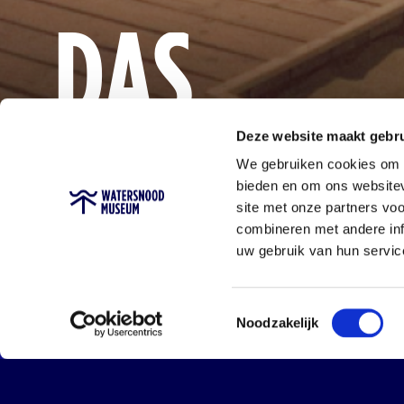
DAS
MUSEUM
Deze website maakt gebru
We gebruiken cookies om c
bieden en om ons websitev
site met onze partners vo
combineren met andere inf
uw gebruik van hun servic
Toestemmingsselectie
Der schöns
Noodzakelijk