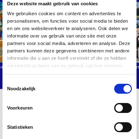
Deze website maakt gebruik van cookies
We gebruiken cookies om content en advertenties te
personaliseren, om functies voor social media te bieden
en om ons websiteverkeer te analyseren. Ook delen we
informatie over uw gebruik van onze site met onze
partners voor social media, adverteren en analyse. Deze
partners kunnen deze gegevens combineren met andere
informatie die u aan ze heeft verstrekt of die ze hebben
verzameld op basis van uw gebruik van hun services.
unstwerk.
Willem de Haan mit seinem Kunstwerk 'Motor
Bar
Home'.
Toestemmingsselectie
Noodzakelijk
Voorkeuren
Künstler bei der Arbeit: Residenz Sturmflutmuseum
wird ermöglicht durch
das
Mondriaan Fonds
.
Statistieken