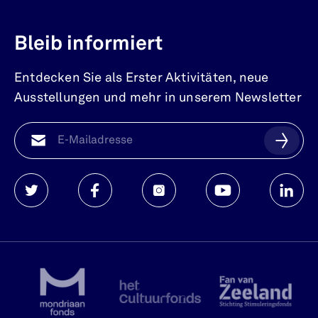
Bleib informiert
Entdecken Sie als Erster Aktivitäten, neue
Ausstellungen und mehr in unserem Newsletter
Watersnoodmuseum
Watersnoodmuseum
Watersnoodmuseum
Watersnoodmuse
Waters
op
op
op
op
op
twitter
facebook
instagram
youtube
linkedi