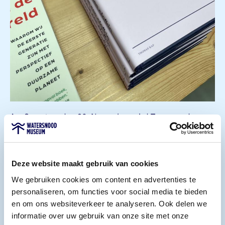
Am Samstag, den 30. November, wird Teun van de
Keuken das Sturmflutmuseum besuchen. Er ist
Journalist, Schriftsteller und Programmgestalter.
Lange Zeit war er in der Sendung „Keuringsdienst van
Deze website maakt gebruik van cookies
Waarde“ zu sehen und ist der Erfinder von Tony’s
We gebruiken cookies om content en advertenties te
Chocolonely. Im Sturmflutmuseum wird er uns über
personaliseren, om functies voor social media te bieden
sein Buch „Der Mensch ist ein Plofkip“ erzählen. Was
en om ons websiteverkeer te analyseren. Ook delen we
läuft derzeit in der Lebensmittelindustrie schief? Und
informatie over uw gebruik van onze site met onze
wie kann eine schönere, leckerere und gesündere