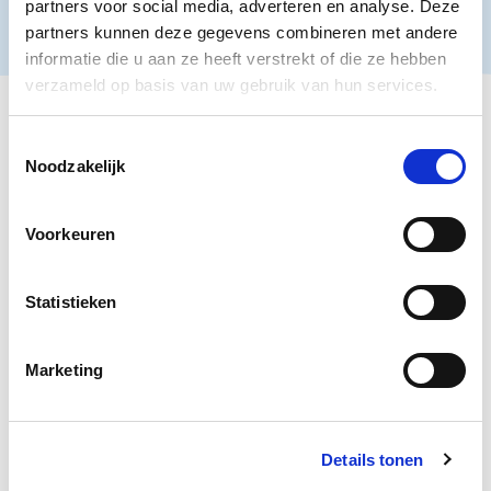
partners voor social media, adverteren en analyse. Deze
Zukunft dennoch möglich sein?
partners kunnen deze gegevens combineren met andere
informatie die u aan ze heeft verstrekt of die ze hebben
verzameld op basis van uw gebruik van hun services.
Toestemmingsselectie
Program
Noodzakelijk
16:00 – 17:30 Uhr: Interview mit Teun van de Keuken
über sein Buch „Der Mensch ist ein Plofkip“.
Voorkeuren
Preis
Statistieken
€ 12,50 pro Person.
Ort
Marketing
Das Vijfde Caisson des Sturmflutmuseums, Weg van de
Buitenlandse Pers 3, Ouwerkerk.
Details tonen