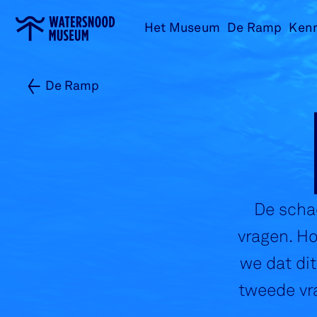
Ga
Het Museum
De Ramp
Ken
naar
home
De Ramp
De scha
vragen. Ho
we dat di
tweede vr