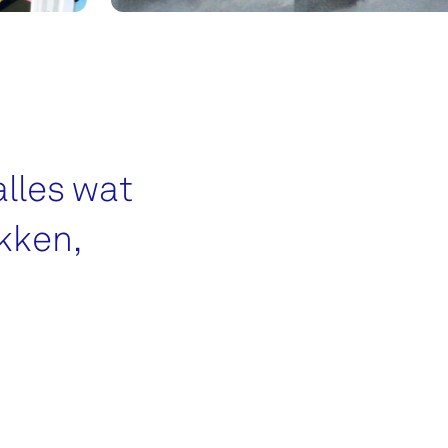
alles wat
kken,