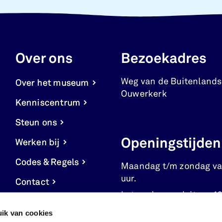
Over ons
Bezoekadres
Weg van de Buitenlands
Over het museum
Ouwerkerk
Kenniscentrum
Steun ons
Openingstijden
Werken bij
Codes & Regels
Maandag t/m zondag va
uur.
Contact
Let op: kassa sluit om 16
Cookie
ik van cookies
instellingen