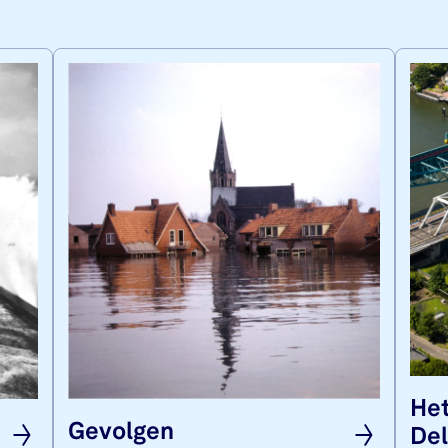
Het
Ge­vol­gen
Del