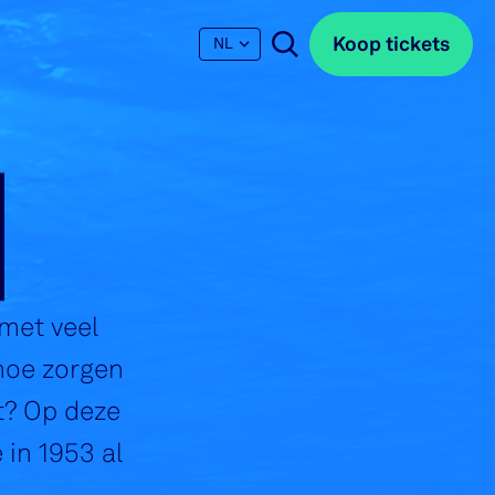
Koop tickets
Koop tickets
NL
N
met veel
 hoe zorgen
t? Op deze
in 1953 al