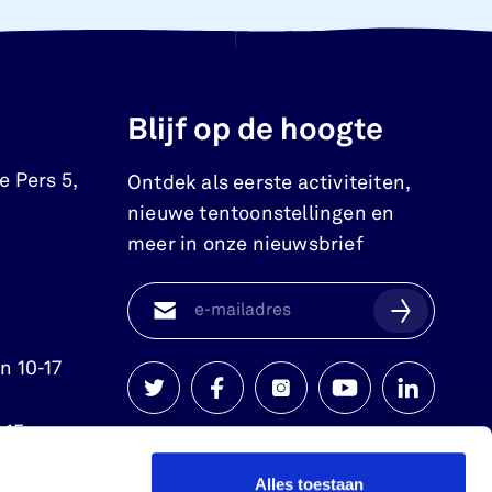
Blijf op de hoogte
e Pers 5
,
Ontdek als eerste activiteiten,
nieuwe tentoonstellingen en
meer in onze nieuwsbrief
n 10-17
Watersnoodmuseum
Watersnoodmuseum
Watersnoodmuseum
Watersnoodmuse
Watersnoo
.15 uur.
op
op
op
op
op
Alles toestaan
twitter
facebook
instagram
youtube
linkedin