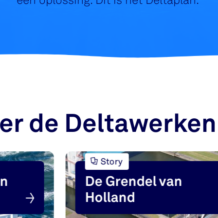
een oplossing. Dit is het Deltaplan.
er de Deltawerken
Story
an
De Grendel van
Holland