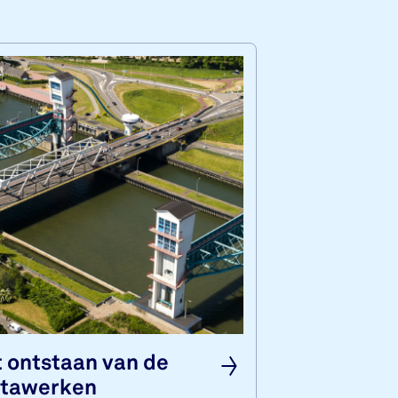
 ont­staan van de
­ta­wer­ken