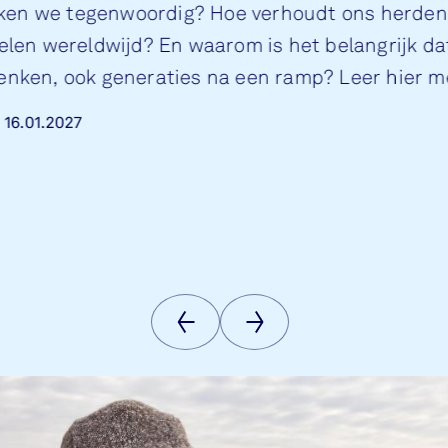
ken we tegenwoordig? Hoe verhoudt ons herde
uelen wereldwijd? En waarom is het belangrijk d
denken, ook generaties na een ramp? Leer hier m
we wisseltentoonstelling, te zien vanaf 1 februar
m
16.01.2027
Vorige
Volgende
afbeelding
afbeelding