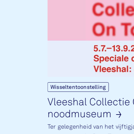
Wisseltentoonstelling
Vlees­hal Col­lec­ti
nood­mu­se­um
Ter gelegenheid van het vijftig