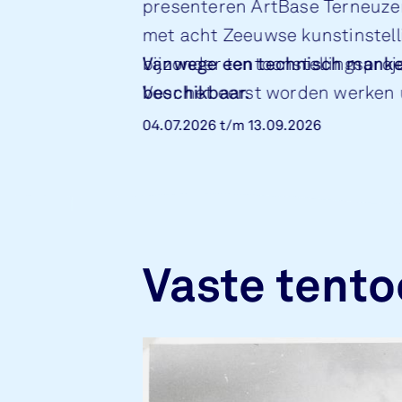
presenteren ArtBase Terneuze
met acht Zeeuwse kunstinstel
bijzonder tentoonstellingsproj
Vanwege een technisch mankeme
Voor het eerst worden werken u
beschikbaar.
op tien locaties, verspreid ove
04.07.2026
t/m
13.09.2026
Vaste tento