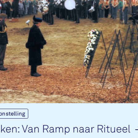
onstelling
­ken: Van Ramp naar Ri­tu­eel