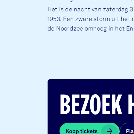
Het is de nacht van zaterdag 31
1953. Een zware storm uit het
de Noordzee omhoog in het En
vloed op z’n hoogst is, breken
BEZOEK 
Koop tickets
Koop tickets
Pla
Pla