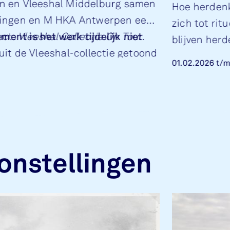
n en Vleeshal Middelburg samen
Hoe herden
lingen en M HKA Antwerpen een
zich tot rit
ect:
nt is het werk tijdelijk niet
Vleeshal Collectie On Tour
.
blijven her
it de Vleeshal-collectie getoond
over de nieu
01.02.2026
t/
r heel Zeeland.
2026.
onstellingen