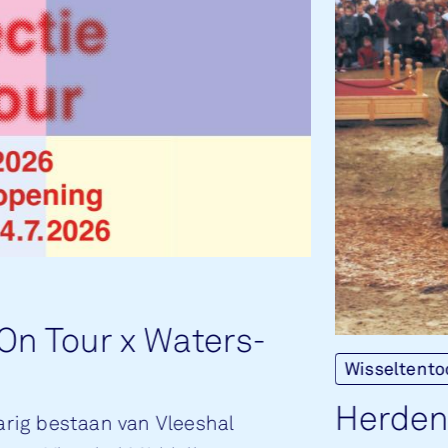
e On Tour x Wa­ters­
Wisseltento
Her­den
jarig bestaan van Vleeshal