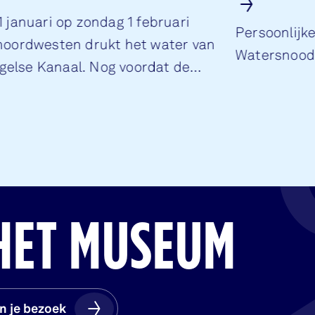
 januari op zondag 1 februari
Persoonlijke
 noordwesten drukt het water van
Watersnood
gelse Kanaal. Nog voordat de
 de dijken in Zuidwest Nederland.
HET MUSEUM
n je bezoek
n je bezoek