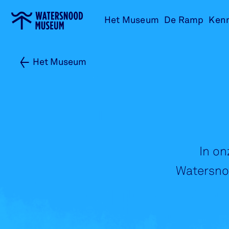
Ga
Het Museum
De Ramp
Ken
naar
home
Het Museum
In on
Watersnoo