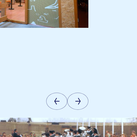
Vorige
Volgende
afbeelding
afbeelding