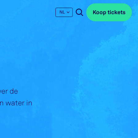
Koop tickets
Koop tickets
NL
ver de
n water in