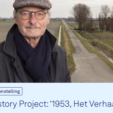
onstelling
­tory Pro­ject: ‘1953, Het Ver­ha