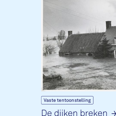
Vaste tentoonstelling
De dij­ken bre­ken