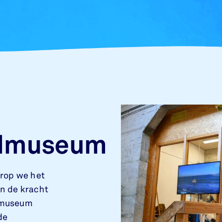
dmuseum
rop we het
n de kracht
s museum
de