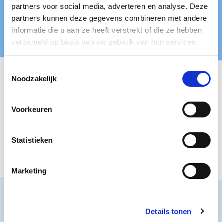
partners voor social media, adverteren en analyse. Deze
partners kunnen deze gegevens combineren met andere
Maak een afspraak
Maak een afspraak
informatie die u aan ze heeft verstrekt of die ze hebben
verzameld op basis van uw gebruik van hun services.
Toestemmingsselectie
Noodzakelijk
Heb jij iets voor onze collectie?
Voorkeuren
Heb jij een voorwerp of verhaal dat je graag met het
museum zou willen delen?
Kijk dan naar ons
schenkingsbeleid.
Statistieken
Marketing
Bekijk ook
Details tonen