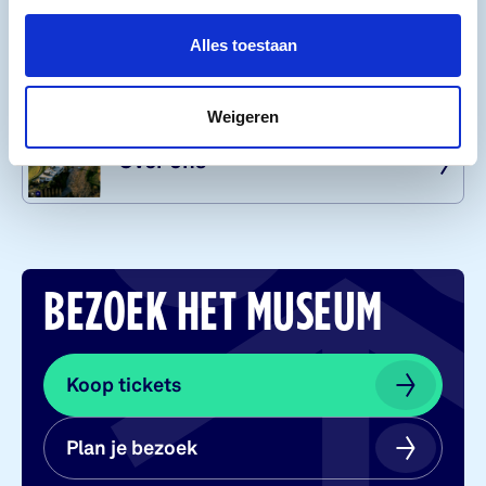
Steun ons
Alles toestaan
Wer­ken bij
Weigeren
Over ons
BEZOEK HET MUSEUM
Koop tickets
Koop tickets
Plan je bezoek
Plan je bezoek