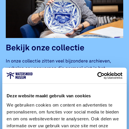
Bekijk onze collectie
In onze collectie zitten veel bijzondere archieven,
verhalen en voorwerpen die normaal niet in het
museum te zien zijn. Denk aan foto's, interviews of de
vele voorwerpen die je in onze beeldbank ziet.
Deze website maakt gebruik van cookies
Het is mogelijk om deze archieven en voorwerpen in
het echt te bekijken. Je maakt dan een afspraak om in
We gebruiken cookies om content en advertenties te
het museum op bezoek te komen. Onze
personaliseren, om functies voor social media te bieden
collectiemedewerkers laten je dan de voorwerpen uit
en om ons websiteverkeer te analyseren. Ook delen we
de collectie zien waar je interesse in hebt.
informatie over uw gebruik van onze site met onze