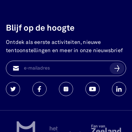
Blijf op de hoogte
Ontdek als eerste activiteiten, nieuwe
tentoonstellingen en meer in onze nieuwsbrief
Watersnoodmuseum
Watersnoodmuseum
Watersnoodmuseum
Watersnoodmuse
Waters
op
op
op
op
op
twitter
facebook
instagram
youtube
linkedi