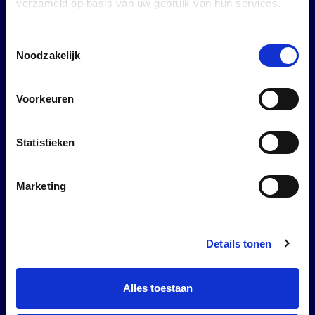
verzameld op basis van uw gebruik van hun services.
Toestemmingsselectie
Noodzakelijk
Bekijk
Voorkeuren
Nu te zien
Plan je bezoek
Statistieken
Eten en drinken
Huur een ruimte
Marketing
Shop
Collectie
Details tonen
Over ons
Alles toestaan
Over het museum
Kenniscentrum