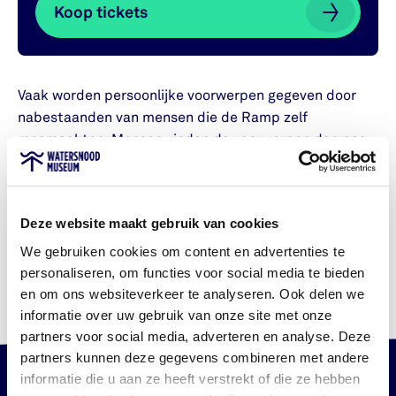
Koop tickets
Koop tickets
Vaak worden persoonlijke voorwerpen gegeven door
nabestaanden van mensen die de Ramp zelf
meemaakten. Mensen vinden de voorwerpen dan pas
na het overlijden van hun familielid.
Herinneringen uit 1953
laat een deel van
de
Deze website maakt gebruik van cookies
schenkingen
zien die we in het afgelopen jaar hebben
gekregen. Alle voorwerpen vertellen ontroerende of
We gebruiken cookies om content en advertenties te
trieste verhalen over de enorme gevolgen die de Ramp
personaliseren, om functies voor social media te bieden
op mensen had.
en om ons websiteverkeer te analyseren. Ook delen we
informatie over uw gebruik van onze site met onze
partners voor social media, adverteren en analyse. Deze
partners kunnen deze gegevens combineren met andere
informatie die u aan ze heeft verstrekt of die ze hebben