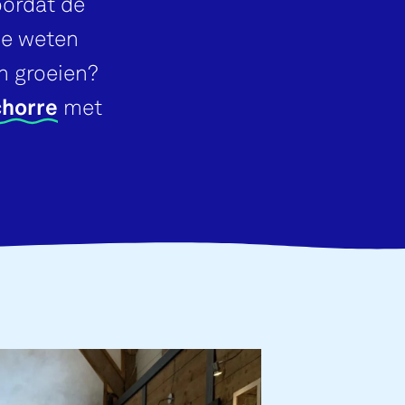
ordat de
je weten
n groeien?
chorre
met
.