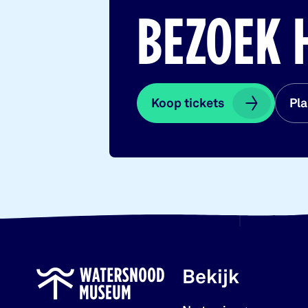
BEZOEK 
Koop tickets
Koop tickets
Pla
Pla
Bekijk