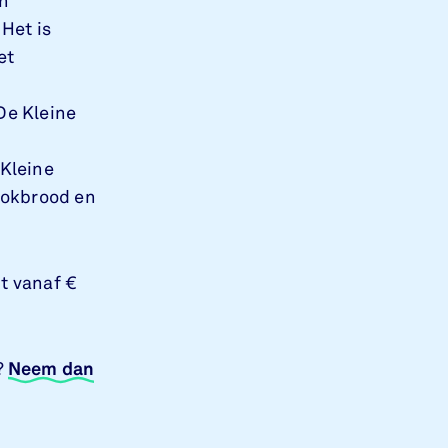
on
 Het is
et
De Kleine
 Kleine
stokbrood en
pt vanaf €
?
Neem dan