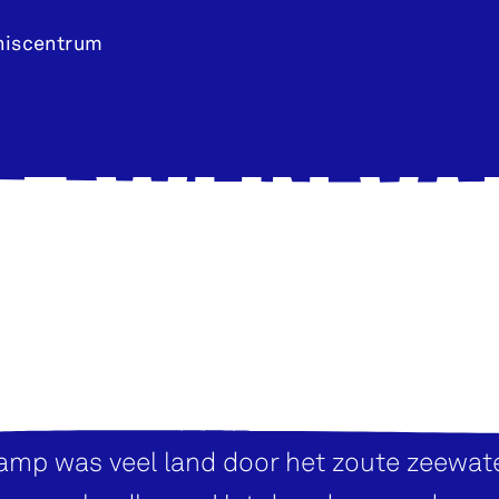
niscentrum
DE WIJN VA
DREISCHO
mp was veel land door het zoute zeewate