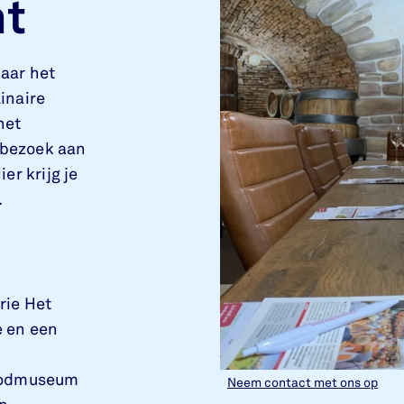
t
aar het
inaire
het
bezoek aan
er krijg je
.
rie Het
e en een
noodmuseum
Neem contact met ons op