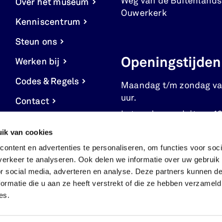
Weg van de Buitenlands
Over het museum
Ouwerkerk
Kenniscentrum
Steun ons
Openingstijden
Werken bij
Codes & Regels
Maandag t/m zondag va
uur.
Contact
Let op: kassa sluit om 16
Cookie
ik van cookies
instellingen
ontent en advertenties te personaliseren, om functies voor soci
erkeer te analyseren. Ook delen we informatie over uw gebruik
or social media, adverteren en analyse. Deze partners kunnen 
ormatie die u aan ze heeft verstrekt of die ze hebben verzameld
es.