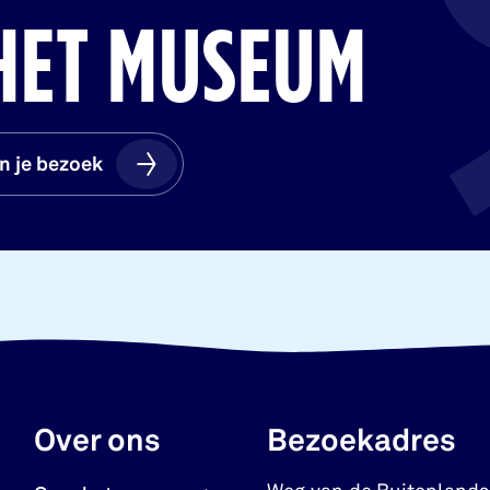
HET MUSEUM
n je bezoek
n je bezoek
Over ons
Bezoekadres