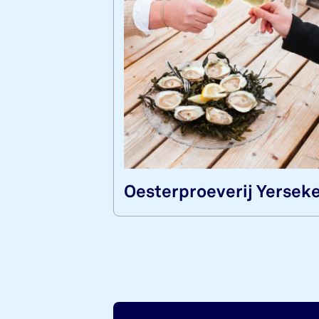
Oes­ter­proe­ve­rij Yer­sek