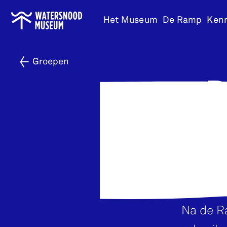
Ga
Het Museum
De Ramp
Ken
naar
home
Groepen
Na de Ra