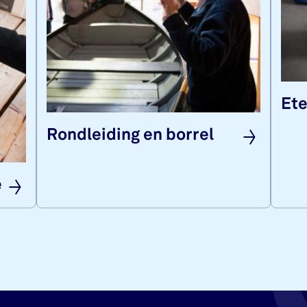
Ete
Rond­lei­ding en bor­rel
e