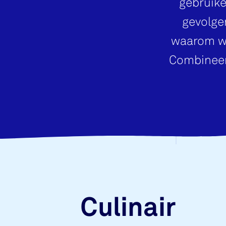
gebruik
gevolge
waarom we
Combineer
Culinair