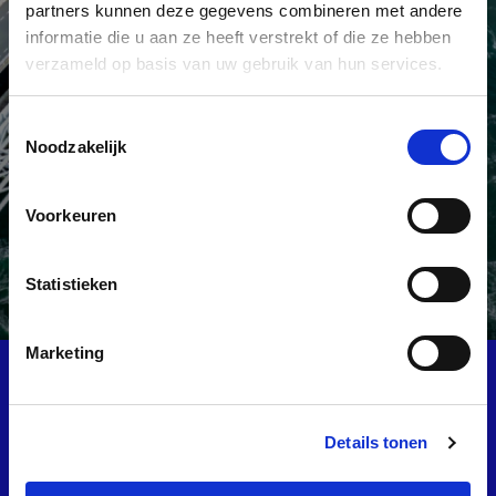
partners kunnen deze gegevens combineren met andere
informatie die u aan ze heeft verstrekt of die ze hebben
verzameld op basis van uw gebruik van hun services.
KENNIS
Toestemmingsselectie
Noodzakelijk
CENTRUM
Voorkeuren
Statistieken
Lees meer over waterveiligheid
Lees meer over waterveiligheid
Marketing
Familierondleidingen Zomervakantie
Meer informatie
Meer informatie
Details tonen