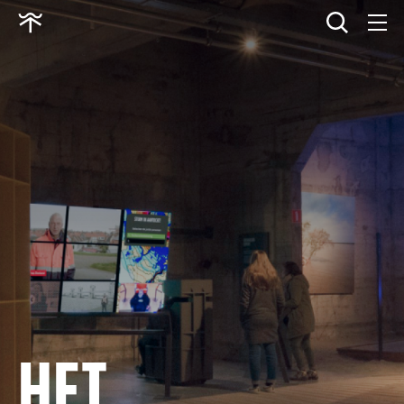
wissen
Ga
naar
home
HET