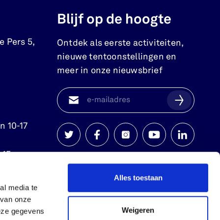
Blijf op de hoogte
e Pers 5
,
Ontdek als eerste activiteiten,
nieuwe tentoonstellingen en
meer in onze nieuwsbrief
n 10-17
Watersnoodmuseum
Watersnoodmuseum
Watersnoodmuseum
Watersnoodmuse
Watersnoo
.15 uur.
op
op
op
op
op
Alles toestaan
twitter
facebook
instagram
youtube
linkedin
al media te
 van onze
Weigeren
deze gegevens