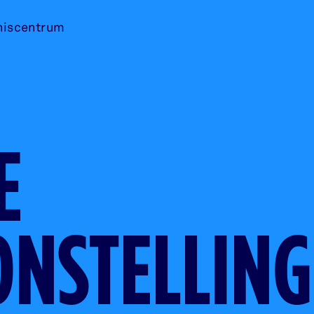
niscentrum
E
NSTELLING