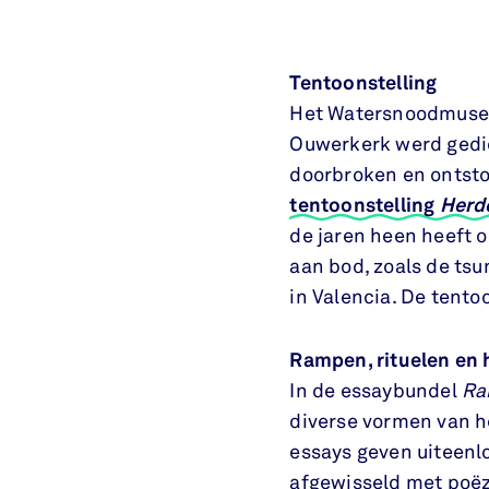
Tentoonstelling
Het Watersnoodmuseum
Ouwerkerk werd gedi
doorbroken en ontsto
tentoonstelling
Herde
de jaren heen heeft
aan bod, zoals de ts
in Valencia. De tentoo
Rampen, rituelen en
In de essaybundel
Ra
diverse vormen van 
essays geven uiteenl
afgewisseld met poëz