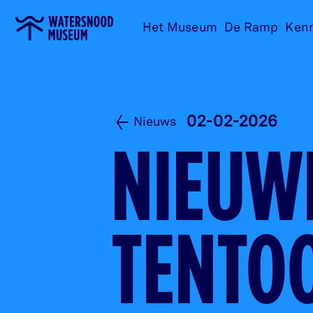
Ga
Het Museum
De Ramp
Ken
naar
home
02-02-2026
Nieuws
NIEUW
TENTOO