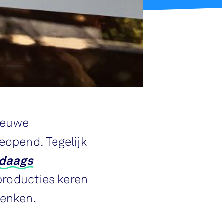
nieuwe
eopend
.
Tegelijk
ndaags
producties keren
denken.