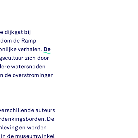
 dijkgat bij
ondom de Ramp
nlijke verhalen.
De
gscultuur zich door
dere watersnoden
en de overstromingen
verschillende auteurs
rdenkingsborden. De
enleving en worden
p in de museumwinkel