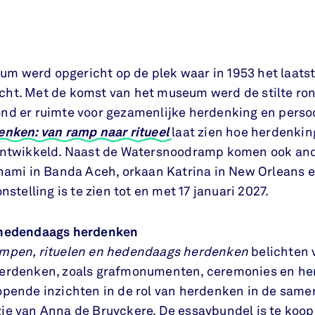
 werd opgericht op de plek waar in 1953 het laatste
cht. Met de komst van het museum werd de stilte r
nd er ruimte voor gezamenlijke herdenking en persoo
nken: van ramp naar ritueel
laat zien hoe herdenkin
 ontwikkeld. Naast de Watersnoodramp komen ook an
unami in Banda Aceh, orkaan Katrina in New Orleans 
nstelling is te zien tot en met 17 januari 2027.
 hedendaags herdenken
mpen, rituelen en hedendaags herdenken
belichten 
herdenken, zoals grafmonumenten, ceremonies en he
opende inzichten in de rol van herdenken in de sam
ie van Anna de Bruyckere. De essaybundel is te koo