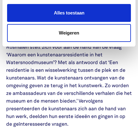
focus omdat het makkelijk is om je te verliezen in de
verhalen en thematiek van het Watersnoodmuseum.
Alles toestaan
De middag stond in het teken van de kennismaking
met de vrijwilligers en medewerkers in de vorm van
Weigeren
korte presentaties. De nieuwe curator Esther van
Rosmalen stelt zich voor aan de hand van de vraag
‘Waarom een kunstenaarsresidentie in het
Watersnoodmuseum’? Met als antwoord dat ‘Een
residentie is een wisselwerking tussen de plek en de
kunstenaars. Wat de kunstenaars ontvangen van de
omgeving geven ze terug in het kunstwerk. Zo worden
ze ambassadeurs van de verschillende verhalen die het
museum en de mensen bieden.’ Vervolgens
presenteerden de kunstenaars zich aan de hand van
hun werk, deelden hun eerste ideeën en gingen in op
de geïnteresseerde vragen.