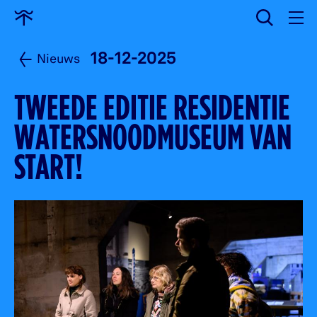
wissen
Ga
naar
home
18-12-2025
Nieuws
TWEEDE EDITIE RESIDENTIE
WATERSNOODMUSEUM VAN
START!