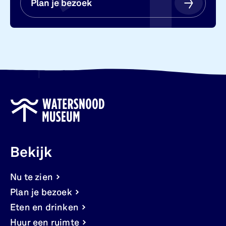
Plan je bezoek
Plan je bezoek
Bekijk
Nu te zien
Plan je bezoek
Eten en drinken
Huur een ruimte