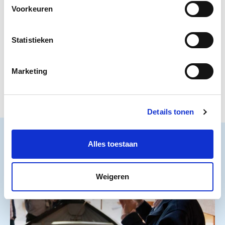
Watersnoodmuseum met
Voorkeuren
een eenmalige donatie.
Statistieken
€
Doneer
Doneer
Marketing
Details tonen
Alles toestaan
Weigeren