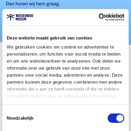
Dan horen wij hem graag.
Deel je verhaal met ons
Deel je verhaal met ons
Deze website maakt gebruik van cookies
We gebruiken cookies om content en advertenties te
personaliseren, om functies voor social media te bieden
Eenmalige donatie
en om ons websiteverkeer te analyseren. Ook delen we
informatie over uw gebruik van onze site met onze
partners voor social media, adverteren en analyse. Deze
Je kan het Watersnoodmuseum ook helpen door 1 keer
partners kunnen deze gegevens combineren met andere
geld naar ons over te maken. Met dit geld ondersteun
informatie die u aan ze heeft verstrekt of die ze hebben
je ons in het vertellen van oude en nieuwe verhalen
verzameld op basis van uw gebruik van hun services.
over de Ramp en water. Je bepaalt zelf het bedrag.
Toestemmingsselectie
Noodzakelijk
Steun het