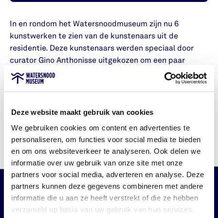
In en rondom het Watersnoodmuseum zijn nu 6
kunstwerken te zien van de kunstenaars uit de
residentie. Deze kunstenaars werden speciaal door
curator Gino Anthonisse uitgekozen om een paar
maanden in het museum te werken. Wat kunnen wij
van hun kunst leren?
Deze website maakt gebruik van cookies
Lees meer over Residentie
Lees meer over Residentie
We gebruiken cookies om content en advertenties te
Watersnoodmuseum
Watersnoodmuseum
personaliseren, om functies voor social media te bieden
en om ons websiteverkeer te analyseren. Ook delen we
informatie over uw gebruik van onze site met onze
partners voor social media, adverteren en analyse. Deze
partners kunnen deze gegevens combineren met andere
informatie die u aan ze heeft verstrekt of die ze hebben
verzameld op basis van uw gebruik van hun services.