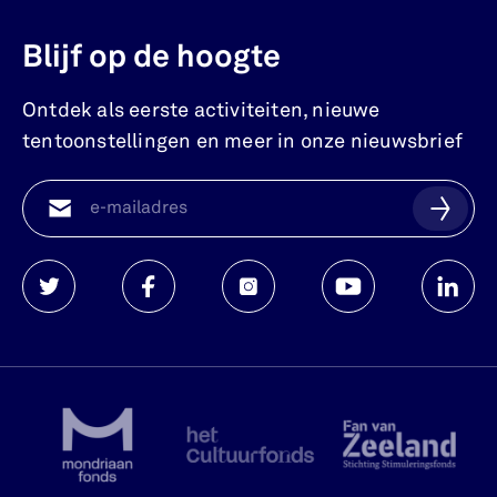
Blijf op de hoogte
Ontdek als eerste activiteiten, nieuwe
tentoonstellingen en meer in onze nieuwsbrief
Watersnoodmuseum
Watersnoodmuseum
Watersnoodmuseum
Watersnoodmuse
Waters
op
op
op
op
op
twitter
facebook
instagram
youtube
linkedi