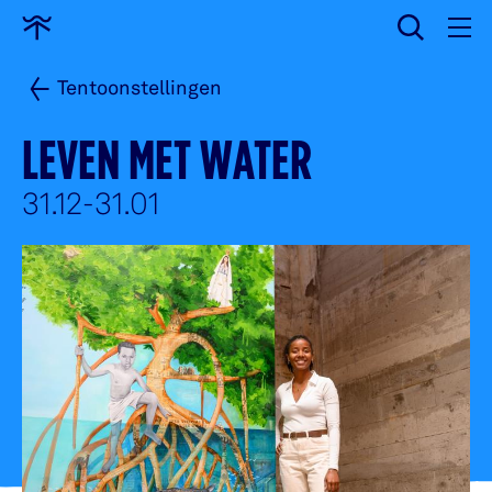
wissen
Ga
naar
home
Tentoonstellingen
LEVEN MET WATER
31.12
31.01