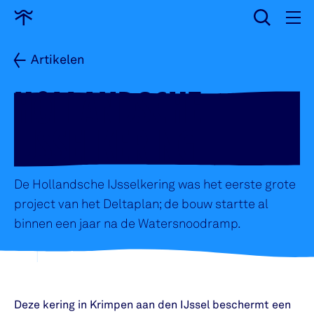
wissen
Ga
naar
home
Artikelen
HOLLANDSCHE
IJSSELKERING
De Hollandsche IJsselkering was het eerste grote
project van het Deltaplan; de bouw startte al
binnen een jaar na de Watersnoodramp.
Deze kering in Krimpen aan den IJssel beschermt een