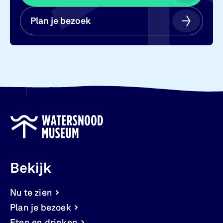
Plan je bezoek
Plan je bezoek
Bekijk
Nu te zien
Plan je bezoek
Eten en drinken