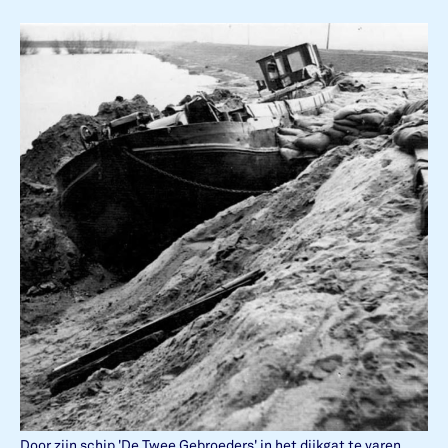
Door zijn schip 'De Twee Gebroeders' in het dijkgat te varen,